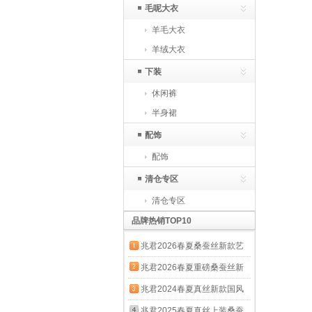
毛呢大衣
羊毛大衣
羊绒大衣
下装
休闲裤
半身裙
配饰
配饰
清仓专区
清仓专区
品牌热销TOP10
兆君2026春夏桑蚕丝新款艺
术提花半身裙女松紧高腰a字
兆君2026春夏重磅桑蚕丝新
红云纱裙子 红咖 L
款新中式短袖连衣裙女香云纱
兆君2024春夏真丝新款国风
真丝裙子 深绿 XL
印花连衣裙女短袖宽松古风桑
兆君2025春夏真丝上装桑蚕