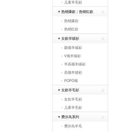
儿童羊毛衫
热销爆款：热销红款
热销爆款
热销红款
女款羊绒衫
圆领羊绒衫
V领羊绒衫
半高领羊绒衫
高领羊绒衫
POPO领
女款羊毛衫
女款羊毛衫
儿童羊毛衫
费尔岛系列
费尔岛羊毛