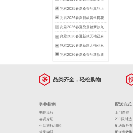
蚕丝裙子 蓝绿色 3XL
丝新款高端短袖上衣人字纹印
兆君2025春夏桑蚕丝真丝上
花双绉宽松女装 人字纹 L
装新款晕染印花上衣立领短袖
兆君2026春夏新款蕾丝提花
双绉女装 紫色 XL
针织衫女蓝色短袖T恤优雅上
兆君2026春夏桑蚕丝新款九
衣 幻蓝色 L
分裤女通勤百搭直筒休闲裤纯
兆君2026春夏新款无袖亚麻
色简约裤子 黑色 XL
连衣裙女时尚菱形格含桑蚕丝
兆君2026春夏新款无袖亚麻
裙子 米菱格 L
连衣裙女时尚菱形格含桑蚕丝
兆君2026春夏桑蚕丝新款新
裙子 米菱格 XL
中式玉扣上衣短袖拼接绣花香
云纱女装 黑色 2XL
品类齐全，轻松购物
购物指南
配送方式
购物流程
上门自提
会员介绍
211限时达
生活旅行/团购
配送服务查
常见问题
配送费收取